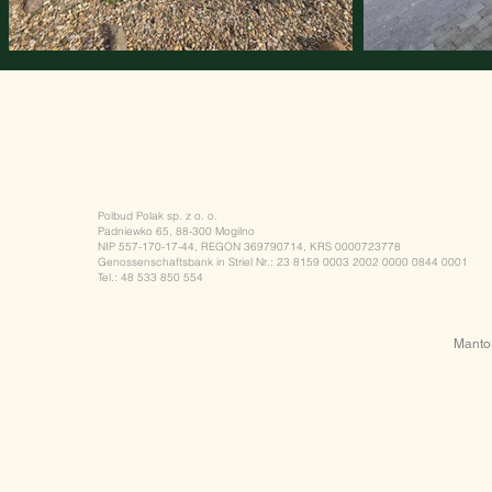
Polbud Polak sp. z o. o.
Padniewko 65, 88-300 Mogilno
NIP 557-170-17-44, REGON 369790714, KRS 0000723778
Genossenschaftsbank in Striel Nr.: 23 8159 0003 2002 0000 0844 0001
Tel.: 48 533 850 554
Manto