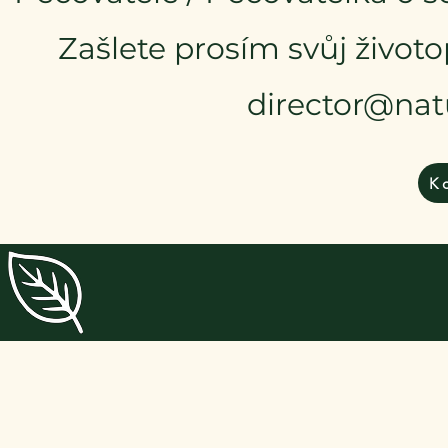
Zašlete prosím svůj životo
director@na
K