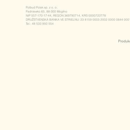
Polbud Polak sp. z o. o.
Padniewko 65, 88-300 Mogilno
NIP 557-170-17-44, REGON 369790714, KRS 0000723778
DRUŽSTVENSKÁ BANKA VE STRIELNU: 23 8159 0003 2002 0000 0844 000
Tel.: 48 533 850 554
Produk